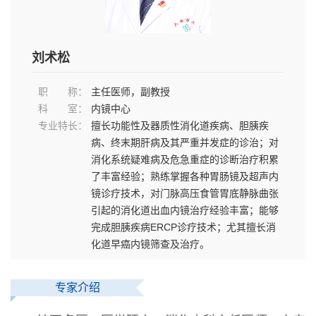
刘术松
职
称
：
主任医师，副教授
科
室
：
内镜中心
专业特长：
擅长功能性及器质性消化道疾病、胆胰疾
病、终末期肝病及其严重并发症的诊治；对
消化系统疑难病及危急重症的诊断治疗积累
了丰富经验；熟练掌握各种胃肠镜及超声内
镜诊疗技术，对门脉高压食管胃底静脉曲张
引起的消化道出血内镜治疗经验丰富；能够
完成胆胰疾病ERCP诊疗技术；尤其擅长消
化道早癌内镜筛查及治疗。
专家介绍