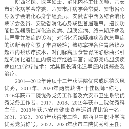
皖西名医、
医学硕士
、消化内科
主任医师
，
六安
市消化病学会常委、六安市肝病学会常委
、安徽省心
身医学会消化心身学组委员、安徽省中西医结合消化
病学会委员
、
安徽省消化心身联盟首届理事
。
擅长功
能性及器质性
消化道
疾病、胆胰疾病、终末期肝病及
其严重并发症的诊治；对消化系统疑难病及危急重症
的诊断治疗积累
了丰富
经验；熟练掌握
各种
胃肠镜
及
超声内镜
诊
疗
技术
，
对门脉高压食管胃底静脉曲张引
起的消化道出血内镜治疗
经验
丰富；
能够完成胆胰疾
病
ERCP诊疗技术；
尤其擅长消化道早癌内镜筛查及
治疗。
2001—
20
12
年连续十二年获评院优秀或
医德医风
优秀
，
2013年、
2020年两
度获院
“十佳医师”称号，
2016年获市二院优秀党务工作者及六安市卫生系统优
秀党务工作者，2017、2018、2019年获市二院优秀科
主任，2018年获六安市健康素养巡讲评比第一名
，
2021
、
2022、2023
年获得市二院
、皖西卫生职业学院
优秀党员称号
，
2022、2023年
获
市二院优秀科主任
；