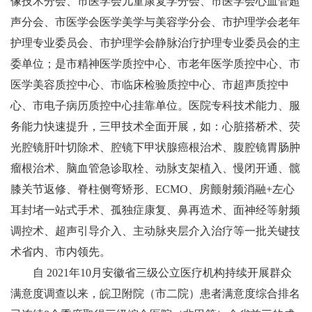
像技术分会、市医学会儿童康复学分会、市医学会心血管超
声分会、
市医学会医学美学与美容学分会、
市护理学会老年
护理专业委员会、市护理学会静脉治疗护理专业委员会的主
委单位；是市精神医学质控中心、市老年医学质控中心、市
医学美容质控中心、市临床检验质控中心、
市超声质控中
心、市电子病历质控中心
挂靠单位。医院专科技术能力、服
务能力快速提升，三甲技术全面开展，如：心脏搭桥术、荧
光腔镜肝叶切除术、腔镜下甲状腺癌根治术、腹腔镜胃肠肿
瘤根治术、脑血管急诊取栓、动脉支架植入、慢闭开通、髋
膝关节返修、脊柱侧弯矫形、ECMO、房颤射频消融+左心
耳封堵一站式手术、孤独症康复、鼻再造术、面神经等射频
调控术、超声引导介入、主动脉夹层介入治疗等一批关键技
术省内、市内领先。
自
2021
年10月安徽省三级公立医疗机构持续开展群众
满意度调查以来，皖卫附院（市二院）患者满意度综合排名