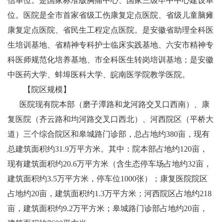
信单位。
是国家
标准版
胸痛中心、国家
三级卒中中心建设单
位
。医院是全市首家省级工伤康复定点医院、省级儿童脑瘫
康复定点医院、省民生工程定点医院。是安徽省助理全科医
生培训基地、省精神专科护士临床实践基地、六安市精神专
科医师规范化培养基地、市全科医生转岗培训基地；是安徽
中医药大学、
蚌埠医科大学、
皖南医学院
教学医院
。
【院区规模】
医院现有院本部
（
磨子潭路和龙河路交叉口西南
）
、康
复医院
（
齐云路和均河路交叉口西北
）
、河西院区
（
平桥大
道
）
三个综合院区和皋城路门诊部，总占地约380亩，现有
总建筑面积约31.9万平方米。其中：院本部占地约120亩，
现有建筑面积约20.6万平方米（含生态停车场占地约32亩，
建筑面积约3.5万平方米，停车位1000张）；康复医院院区
占地约20亩，建筑面积约1.3万平方米；河西院区占地约218
亩，建筑面积约9.2万平方米；皋城路门诊部占地约20亩，