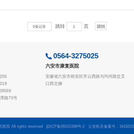
跳转
页
0条记录
0564-3275025
六安市康复医院
205
安徽省六安市裕安区齐云西路与均河路交叉
019
口西北侧
9569
潭路73号
院 All rights reserved
皖ICP备05015399号-2
公安机关备案号：3415010200