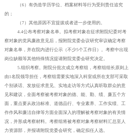
（
6）有伪造学历学位、档案材料等行为受到责任追究
的；
（7）其他原因不宜提拔或者进一步使用的。
4.4公布考察对象名单。拟考察对象在征求附院纪委对考
察对象的党风廉政意见后，报附院党委会议研究审议确定考察
对象名单，并在院内进行公示（不少5个工作日）。考察中出现
岗位缺额等其他特殊情况提请附院党委会研究决定。
5.组织考察。
附院分批次成立考察组，考察组组长原则上
由
1名院领导担任，考察组需要实地深入科室或所在支部可采取
个别谈话、发放征求意见、实地走访等方式认真听取群众的意
见和建议，全面考察被考察对象的德、能、勤、绩、廉五个方
面，重点要从政治标准、道德品行、专业素养、工作实绩、工
作作风和廉洁自律等方面全面深入的理解被考察对象的有关情
况，并形成考察材料。考察组将被考察对象考察材料汇总
至人
力资源部，并报请附院党委会研究，确定拟任人选。