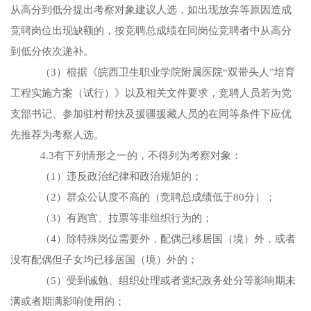
从高分到低分提出考察对象建议人选，如出现放弃等原因造成
竞聘岗位出现缺额的，按竞聘总成绩在同岗位竞聘者中从高分
到低分依次递补。
（
3）根据《皖西卫生职业学院附属医院“双带头人”培育
工程实施方案（试行）》以及相关文件要求，竞聘人员若为
党
支部书记、参加驻村帮扶及援疆援藏人员的在同等条件下应优
先推荐为考察人选。
4.3有下列情形之一的，不得列为考察对象：
（
1）违反政治纪律和政治规矩的；
（
2）群众公认度不高的
（竞聘总成绩低于
80分）；
（
3）有跑官、拉票等非组织行为的；
（
4）除特殊岗位需要外，配偶已移居国（境）外，或者
没有配偶但子女均已移居国（境）外的；
（
5）受到诫勉、组织处理或者党纪政务处分等影响期未
满或者期满影响使用的；