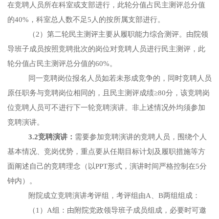
在竞聘人员所在科室或支部进行，此轮分值占民主测评总分值
的
40%，科室总人数不足5人的按所属支部进行。
（
2）第二轮民主测评主要从履职能力综合测评。由院领
导班子成员按照竞聘批次的岗位对竞聘人员进行民主测评，此
轮分值占民主测评总分值的60%。
同一竞聘岗位报名人员如若未形成竞争的
，同时竞聘人员
原任职务与竞聘岗位相同的，且民主测评成绩
≥80分，该竞聘岗
位竞聘人员可不进行下一轮竞聘演讲。非上述情况外均须参加
竞聘演讲。
3.2竞聘演讲：
需要参加竞聘演讲的竞聘人员，围绕个人
基本情况、竞岗优势，重点要从任期目标计划及履职措施等方
面阐述自己的竞聘理念（以
PPT形式，演讲时间严格控制在5分
钟内）。
附院成立竞聘演讲考评组，考评组由
A、B两组组成：
（1）A组：由附院党政领导班子成员组成，必要时可邀