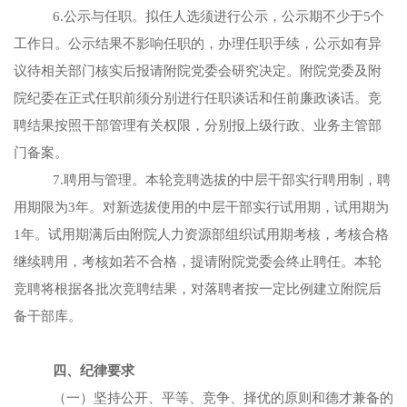
6.公示与任职。拟任人选
须进行公示，公示期不少于
5个
工作日。
公示结果不影响任职的，办理任职手续，公示如有异
议待相关部门核实后报请附院党委会研究决定。附院党委及附
院纪委在正式任职前须分别进行任职谈话和任前廉政谈话。竞
聘结果按照干部管理有关权限，分别报上级行政、业务主管部
门备案。
7.聘用与管理。
本轮竞聘选拔的中层干部实行聘用制，聘
用期限为
3年。对
新选拔使用的中层干部实行试用期，试用期为
1年。试用期满后由附院人力资源部组织试用期考核，考核合格
继续聘用，考核如若不合格，提请附院党委会终止聘任。本轮
竞聘将根据各批次竞聘结果，对落聘者按一定比例建立附院后
备干部库。
四、纪律要求
（一）坚持公开、平等、竞争、择优的原则和德才兼备的