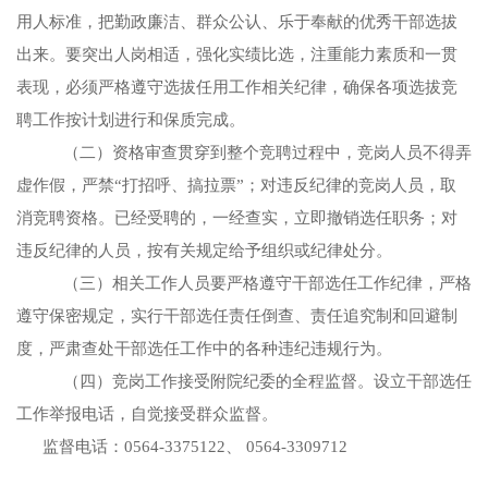
用人标准，把勤政廉洁、群众公认、乐于奉献的优秀干部选拔
出来。要突出人岗相适，强化实绩比选，注重能力素质和一贯
表现，必须严格遵守选拔任用工作相关纪律，确保各项选拔竞
聘工作按计划进行和保质完成。
（二）资格审查贯穿到整个竞聘过程中，竞岗人员不得弄
虚作假，
严禁
“打招呼、
搞拉票”；对违反纪律的竞岗人员，取
消竞聘资格。已经受聘的，一经查实，立即撤销选任职务；对
违反纪律的人员，按有关规定给予组织或纪律处分。
（三）相关工作人员要严格遵守干部选任工作纪律，严格
遵守保密规定，实行干部选任责任倒查、责任追究制和回避制
度，严肃查处干部选任工作中的各种违纪违规行为。
（四）竞岗工作接受附院纪委的全程监督。设立干部选任
工作举报电话，自觉接受群众监督。
监督电话：
0564-3375122、
0564-3309712