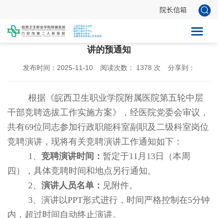
院长信箱
关于第五轮行政职能科室副职及二级科室岗位竞聘演
讲的预通知
发布时间：2025-11-10
阅读次数：
1378
次
分享到：
根据《皖西卫生职业学院附属医院第五轮中层
干部竞聘选拔工作实施方案》，经医院党委会
审议，
共有
69位同志参加
行政职能科室副职及二级科室岗位
竞聘演讲，现将有关竞聘演讲工作通知如下：
1、
竞聘演讲时间：
暂定于
11月13日（本周
四）
，具体竞聘时间和地点另行通知。
2、
演讲人员名单：
见附件。
3、
演讲以
PPT形式进行，时间严格控制在5分钟
内，超过时间自动终止演讲。