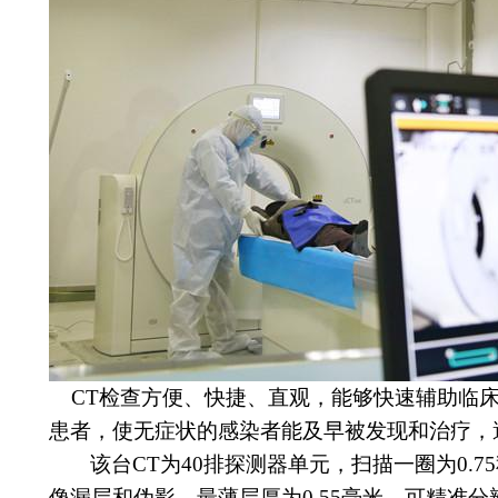
CT检查方便、快捷、直观，能够快速辅助临床
患者，使无症状的感染者能及早被发现和治疗，
该台
CT为40排探测器单元，扫描一圈为0.
像漏层和伪影。最薄层厚为0.55毫米，可精准