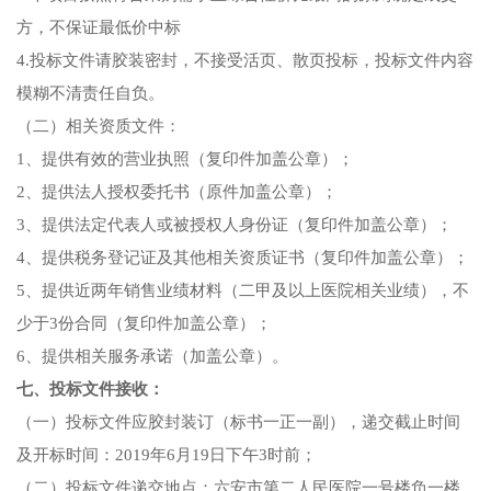
方，不保证最低价中标
4.投标文件请胶装密封，不接受活页、散页投标，投标文件内容
模糊不清责任自负。
（二）相关资质文件：
1、提供有效的营业执照（复印件加盖公章）；
2、提供法人授权委托书（
原件
加盖公章）；
3、提供法定代表人或被授权人身份证（复印件加盖公章）；
4、提供税务登记证
及其他相关资质证书
（复印件加盖公章）；
5
、提供
近两年
销售业绩材料
（二甲及以上医院相关业绩）
，
不
少于
3份合同（复印件加盖公章）；
6、提供相关服务承诺（加盖公章）。
七、
投标文件接收：
（一）
投标文件应胶封装订（标书一正
一
副），递交截止时间
及开标时间
：
2019
年
6
月
19
日
下
午
3
时前；
（二）投标文件递交
地点：六安市第二人民医院
一号楼负一楼