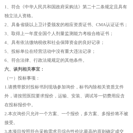
1、符合《中华人民共和国政府采购法》第二十二条规定且具有
独立法人资格。
2、具备省级以上卫计委颁发的相应资
质证书
、
CMA
认证证书
；
3
、取得上一年度
全国个人剂量监测能力考核合格
证书；
4
、具有依法缴纳税收和社会保障资金的良好记录；
5
、投标单位在经营活动中没有重大违法记录；
6
、符合法律、行政法规规定的其他条件。
六、
谈判
相关事宜：
（一）
投标事项：
1.
请携带胶封投标书到现场参加询价，标书内除相关资质文件
外，请按照医院要求报价
，
运输、安装、调试等一切费用应含
在投标报价中。
2.本次询价只允许一个方案、一个报价，多方案、多报价将不被
接受。
3.本项目按照符合采购需求且综合性价比最高的原则确定成交