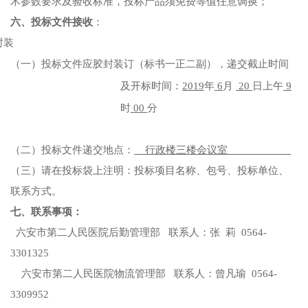
术参数要求及验收标准，投标产品须免费等值任意调换；
六、投标文件接收
：
封装
（一）投标文件应胶封装订（标书一正二副），递交截止时间
及开标时间：
2019
年
6
月
20
日上午
9
时
00
分
（二）投标文件递交地点：
行政楼三楼会议室
（三）请在投标袋上注明：投标项目名称、包号、投标单位、
联系方式。
七、联系事项：
六安市第二人民医院
后勤管理部
联系人：
张
莉
0564-
3301325
六安市第二人民医院物流管理部
联系人：
曾凡瑜 0564-
3309952