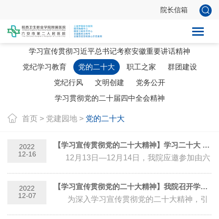
院长信箱
党建新闻
学习宣传贯彻习近平总书记考察安徽重要讲话精神
党纪学习教育
党的二十大
职工之家
群团建设
党纪行风
文明创建
党务公开
学习贯彻党的二十届四中全会精神
首页
>
党建园地
>
党的二十大
【学习宣传贯彻党的二十大精神】学习二十大 奋进新征程 ——我院职工参加“学习贯彻党的二十...
2022
12-16
12月13日—12月14日，我院应邀参加由六
安人论坛主办的“学习贯彻党的二十大精神”现
场知识竞答活动...
【学习宣传贯彻党的二十大精神】我院召开学习宣传贯彻党的二十大精神宣讲报告会
2022
12-07
为深入学习宣传贯彻党的二十大精神，引
领全院党员干部职工把思想和行动统一到党的