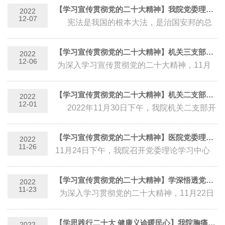
二十大精...
【学习宣传贯彻党的二十大精神】我院党委理论学习中心组召开宪法专题学习会
2022
12-07
宪法是我国的根本大法，是治国安邦的总
章程，是保持国家统一、民族团结、经济发
展、社会进步和长治久...
【学习宣传贯彻党的二十大精神】机关三支部党委联系人赵本泉院长宣讲党的二十大精神
2022
12-06
为深入学习宣传贯彻党的二十大精神，11月
25日下午，机关三支部在磁共振会议室召开会
议，专题学习党的二十大精神。党...
【学习宣传贯彻党的二十大精神】机关二支部专题学习《中国共产党章程》暨主题党日活动
2022
12-01
2022年11月30日下午，我院机关二支部开
展《中国共产党章程》专题学习研讨会暨党的
二十大精神主题党...
【学习宣传贯彻党的二十大精神】医院党委理论学习中心组专题学习《中国共产党章程》
2022
11-26
11月24日下午，我院召开党委理论学习中心
组学习会，重点学习新修改的《中国共产党章
程》，把学习党章与学习党的二十大精神...
【学习宣传贯彻党的二十大精神】学深悟透党的二十大精神 争做新时代优秀白衣战士
2022
11-23
为深入学习贯彻党的二十大精神，11月22日
下午，康复医院直属支部开展“党的二十大报
告学习之风进临床”宣讲活动，各...
【学思践行二十大 健康义诊暖民心】我院胸痛中心开展心梗救治日义诊活动
2022