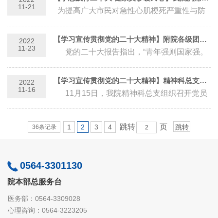
11-21
为提高广大市民对急性心肌梗死严重性与防
治重要性的认知，11月20日，我院胸痛中心
在小华山社区卫生服务中心开展...
【学习宣传贯彻党的二十大精神】附院各级团组织和广大团员青年掀起学习党的二十大精神热...
2022
11-23
党的二十大报告指出，“青年强则国家强。
当代中国青年生逢其时，施展才干的舞台无比
广阔，实现梦想的...
【学习宣传贯彻党的二十大精神】精神科总支深入学习贯彻党的二十大精神
2022
11-16
11月15日，我院精神科总支组织召开党员
大会，集中学习党的二十大精神。会议由总支
书记方昌存主持，...
跳转
页
1
2
3
4
36条记录
0564-3301130
院本部总服务台
医务部：0564-3309028
心理咨询：0564-3223205