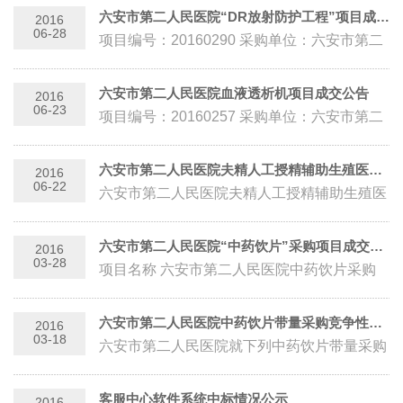
名称 六安市第二人民...
六安市第二人民医院“DR放射防护工程”项目成交公告
2016
06-28
项目编号：20160290 采购单位：六安市第二
人民医院 采购方式：询价 询价时间：2016-6-
27 成交单位：无锡市鑫盾辐射防...
六安市第二人民医院血液透析机项目成交公告
2016
06-23
项目编号：20160257 采购单位：六安市第二
人民医院 采购方式：询价 询价时间：2016年
6月22日 成交单位：安徽新邦医疗科...
六安市第二人民医院夫精人工授精辅助生殖医学科安装工程中标公示
2016
06-22
六安市第二人民医院夫精人工授精辅助生殖医
学科安装工程的评审工作已结束，现将中标结
果公示如下： 招标编号：AHTF-2016...
六安市第二人民医院“中药饮片”采购项目成交公告
2016
03-28
项目名称 六安市第二人民医院中药饮片采购
项目 项目编号 LASEY-Z201601 采购单位 六
安市第...
六安市第二人民医院中药饮片带量采购竞争性谈判二次公告
2016
03-18
六安市第二人民医院就下列中药饮片带量采购
项目进行竞争性谈判采购，欢迎符合相关条件
的供应商参加。 一、项目名称: ...
客服中心软件系统中标情况公示
2016