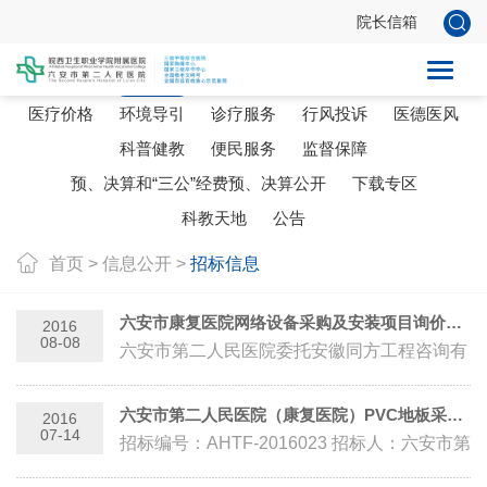
院长信箱
人事信息
招标信息
机构人员
设备技术
研究平台
医疗价格
环境导引
诊疗服务
行风投诉
医德医风
科普健教
便民服务
监督保障
预、决算和“三公”经费预、决算公开
下载专区
科教天地
公告
首页
>
信息公开
>
招标信息
六安市康复医院网络设备采购及安装项目询价公告
2016
08-08
六安市第二人民医院委托安徽同方工程咨询有
限公司采用询价方式，对六安市康复医院网络
设备采购及安装项目进行公开询价，...
六安市第二人民医院（康复医院）PVC地板采购及安装工程采购项目中标公示
2016
07-14
招标编号：AHTF-2016023 招标人：六安市第
二人民医院 开标时间：2016年7月12日 工程