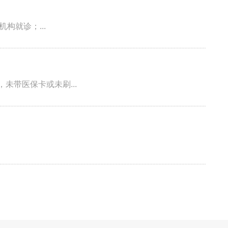
就诊；...
未带医保卡或未刷...