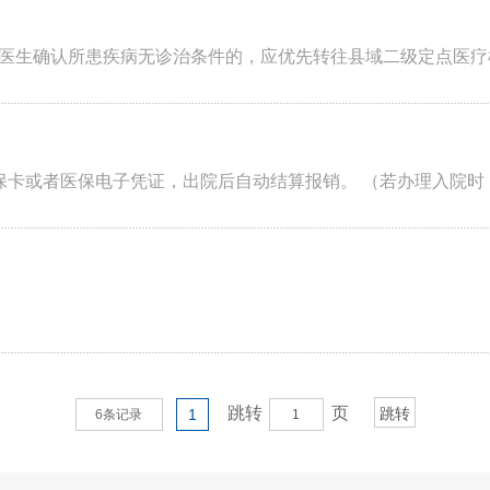
生确认所患疾病无诊治条件的，应优先转往县域二级定点医疗机构
保卡或者医保电子凭证，出院后自动结算报销。 （若办理入院时，
跳转
页
1
6条记录