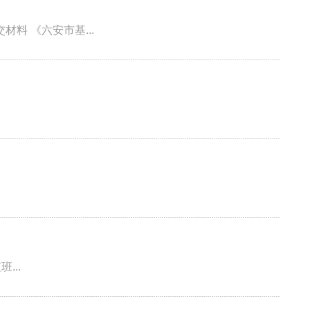
申请步骤和流程 01 申请 ●受理渠道 向参保地医保经办机构或者通过医保网上服务平台申请办理。 ●提交材料 《六安市基...
..