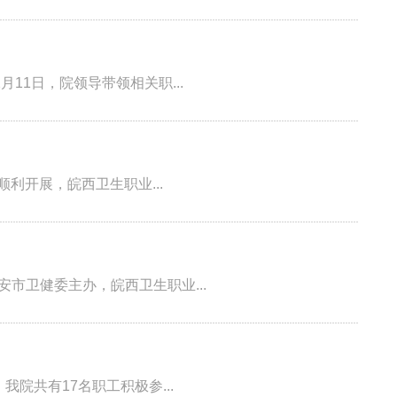
11日，院领导带领相关职...
顺利开展，皖西卫生职业...
六安市卫健委主办，皖西卫生职业...
院共有17名职工积极参...