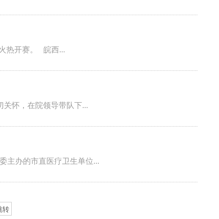
热开赛。 皖西...
怀，在院领导带队下...
委主办的市直医疗卫生单位...