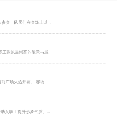
参赛，队员们在赛场上以...
工致以最崇高的敬意与最...
3月20日下午4时，正值农历二月二“龙抬头”，皖西卫生职业学院附属医院新春拔河比赛在3号楼门诊大楼前广场火热开赛。 赛场...
女职工提升形象气质、...