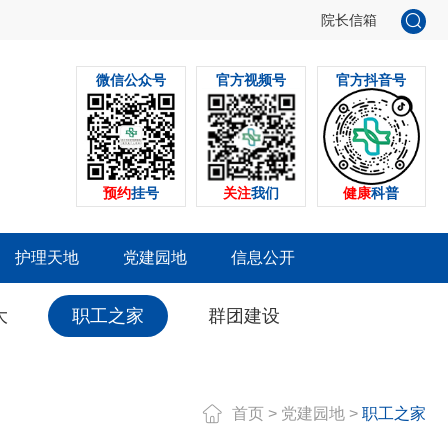
院长信箱
微信公众号
官方视频号
官方抖音号
预约
挂号
关注
我们
健康
科普
护理天地
党建园地
信息公开
大
职工之家
群团建设
首页
>
党建园地
>
职工之家