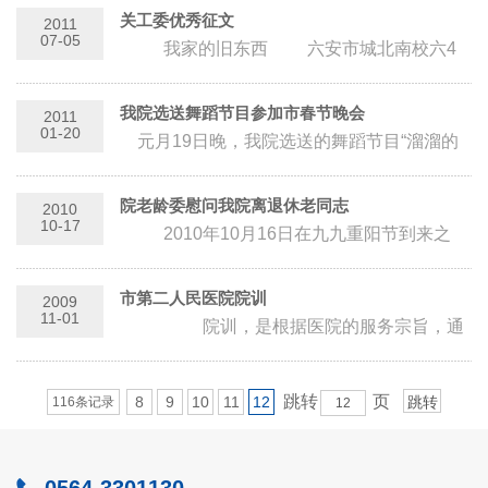
关工委优秀征文
2011
07-05
我家的旧东西 六安市城北南校六4
班吴晓雨 星期天，我和爸爸在爷爷家里
整理东西，发现了不少的旧东西...
我院选送舞蹈节目参加市春节晚会
2011
01-20
元月19日晚，我院选送的舞蹈节目“溜溜的
康定—溜溜的情”在六安市春晚现场完美呈
现，在市广播电视台一...
院老龄委慰问我院离退休老同志
2010
10-17
2010年10月16日在九九重阳节到来之
际，我院开展慰问我院离退休老同志活动，院
老龄委亲自登门走访老同志，为...
市第二人民医院院训
2009
11-01
院训，是根据医院的服务宗旨，通
过广泛征求职工的意见，经院领导班子会议研
究而确定的。它是医院工作的...
跳转
页
8
9
10
11
12
116条记录