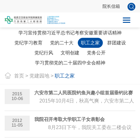
院长信箱
党建新闻
学习宣传贯彻习近平总书记考察安徽重要讲话精神
党纪学习教育
党的二十大
职工之家
群团建设
党纪行风
文明创建
党务公开
学习贯彻党的二十届四中全会精神
首页
>
党建园地
>
职工之家
六安市第二人民医院钓鱼兴趣小组首届垂钓比赛
2015
10-06
2015年10月4日，秋高气爽，六安市第二人
民医院钓鱼兴趣小组首届垂钓比赛在霍邱县老
圈行水库圆满...
我院召开考取大学职工子女表彰会
2012
11-05
8月23日下午，我院关工委在二楼会议
室组织召开奖励考取大学...