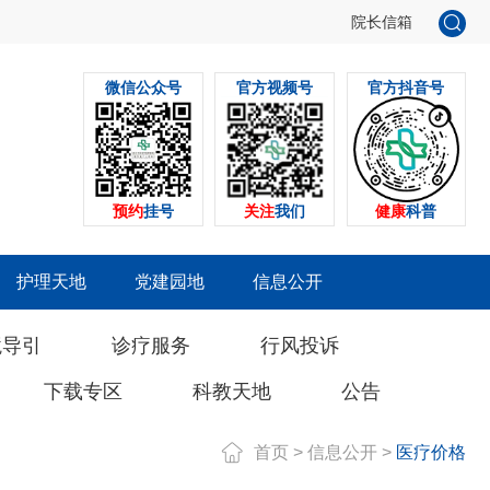
院长信箱
微信公众号
官方视频号
官方抖音号
预约
挂号
关注
我们
健康
科普
护理天地
党建园地
信息公开
境导引
诊疗服务
行风投诉
下载专区
科教天地
公告
首页
>
信息公开
>
医疗价格