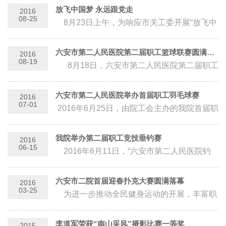
和市直关工委...
放飞中国梦 永远跟党走
2016
08-25
8月23日上午，为响应市关工委开展“放飞中
国梦 永远跟党走”为主题的夏令营活动号召，
丰...
六安市第二人民医院第二届职工篮球联赛圆满落幕
2016
08-19
8月18日，六安市第二人民医院第二届职工
篮球联赛经过近一个月紧张有序激烈的角逐圆
满结...
六安市第二人民医院举办首届职工羽毛球赛
2016
07-01
2016年6月25日，由院工会主办的我院首届职
工羽毛球赛在农电羽毛球馆落下帷幕，本次比
赛采用单循环淘汰制，为保证比...
我院举办第二届职工竞技垂钓赛
2016
06-15
2016年6月11日，“六安市第二人民医院钓
鱼协会第二届竞技垂钓赛”在市聚友竞技垂钓
园举行，经过2场共4...
六安市二院首届迎春扑克大赛圆满落幕
2016
03-25
为进一步推动全民健身运动的开展，丰富职
工业余生活。市二院工会举办了首届迎春扑克
大赛，全院各...
李道军荣获“南山采风”摄影比赛一等奖
2015