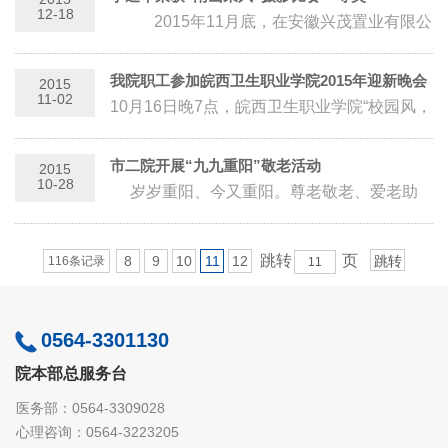
12-18
2015年11月底，在安徽兴茂置业有限公
司举办的悠然南山.六安市...
我院职工参加皖西卫生职业学院2015年迎新晚会
2015
11-02
10月16日晚7点，皖西卫生职业学院“校园风，
学子梦”2015迎新晚会在教学楼前广场盛装上
演。整场晚会分为 “情系祖国、心...
市二院开展“九九重阳”敬老活动
2015
10-28
岁岁重阳、今又重阳。尊老敬老、爱老助
老是中华民族的优良传统，近日，市二院开展
重阳节庆祝...
跳转
页
8
9
10
11
12
116条记录
0564-3301130
院本部总服务台
医务部：0564-3309028
心理咨询：0564-3223205