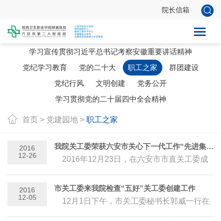
院长信箱
党建新闻
学习宣传贯彻习近平总书记考察安徽重要讲话精神
党纪学习教育
党的二十大
职工之家
群团建设
党纪行风
文明创建
党务公开
学习贯彻党的二十届四中全会精神
首页
>
党建园地
>
职工之家
我院关工委荣获六安市关心下一代工作“先进集体”称号
2016
12-26
2016年12月23日，在六安市市直关工委成
立20周年暨“双创建”先进集体、先进个人表彰
大会上，市二院...
市关工委来我院检查“五好”关工委创建工作
2016
12-05
12月1日下午，市关工委秘书长郭威一行在
裕安区关工委主任张令铸、常务副主任李雪峰