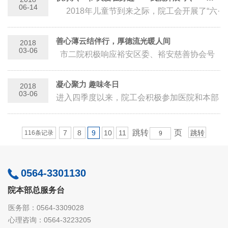
06-14
2018年儿童节到来之际，院工会开展了“六·
一”关爱困难家庭儿童活动，分别对我院3户困
难家庭进行了慰问，将关心、爱...
善心薄云结伴行，厚德流光暖人间
2018
03-06
市二院积极响应裕安区委、裕安慈善协会号
召，参加2017年裕安“慈善心心点灯”结对资助
特困学生的活动。院工会具体组...
凝心聚力 趣味冬日
2018
03-06
进入四季度以来，院工会积极参加医院和本部
门组织的“学习党的十九大报告”和习近平总书
记系列重要讲话精神，增强工会工作...
跳转
页
7
8
9
10
11
116条记录
0564-3301130
院本部总服务台
医务部：0564-3309028
心理咨询：0564-3223205