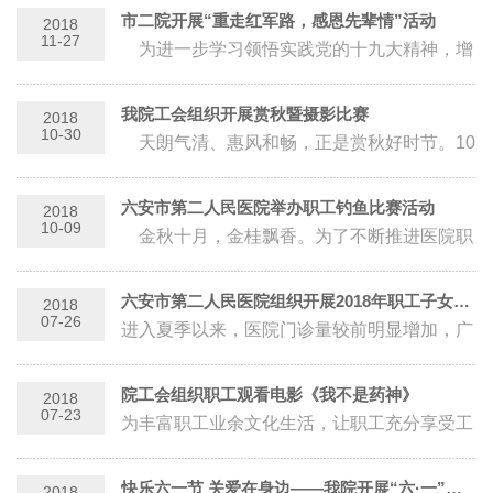
结凝聚力，3月8日晚，六安市第二人民...
市二院开展“重走红军路，感恩先辈情”活动
2018
11-27
为进一步学习领悟实践党的十九大精神，增
强职工的凝聚力，提高干部职工身体素质，培
育职工团队精神，11月2...
我院工会组织开展赏秋暨摄影比赛
2018
10-30
天朗气清、惠风和畅，正是赏秋好时节。10
月28日，院工会组织干部职工赴金寨县开展赏
秋暨摄影比赛，50余名干...
六安市第二人民医院举办职工钓鱼比赛活动
2018
10-09
金秋十月，金桂飘香。为了不断推进医院职
工体育活动的蓬勃发展，大力营造“亲近自
然，健康生活，快乐工作”的...
六安市第二人民医院组织开展2018年职工子女暑期特色夏令营
2018
07-26
进入夏季以来，医院门诊量较前明显增加，广
大职工日夜坚守在岗位上，加班加点，不辞辛
劳，这时家中正在放暑假的“医二代”们...
院工会组织职工观看电影《我不是药神》
2018
07-23
为丰富职工业余文化生活，让职工充分享受工
会组织的福利，7月13日、7月19日两晚，六
安市第二人民医院工会组织近三百余名工...
快乐六一节 关爱在身边——我院开展“六·一”节关爱困难家庭儿童活动
2018