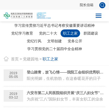
院长信箱
党建新闻
学习宣传贯彻习近平总书记考察安徽重要讲话精神
党纪学习教育
党的二十大
职工之家
群团建设
党纪行风
文明创建
党务公开
学习贯彻党的二十届四中全会精神
首页
>
党建园地
>
职工之家
登山踏青，放飞心情——我院工会组织优秀职工春游踏青活动
2019
05-05
阳光明媚，生机勃勃，在这春暖花开的日子
里，正是出游踏青的好时节。为丰富广大职工
的文化娱乐活动，进一步增强各部门、科...
六安市第二人民医院组织开展“庆三八妇女节”观影活动
2019
03-12
为庆祝“三八”国际妇女节，丰富女职工的业余
文化生活，充分调动女职工的积极性，增强团