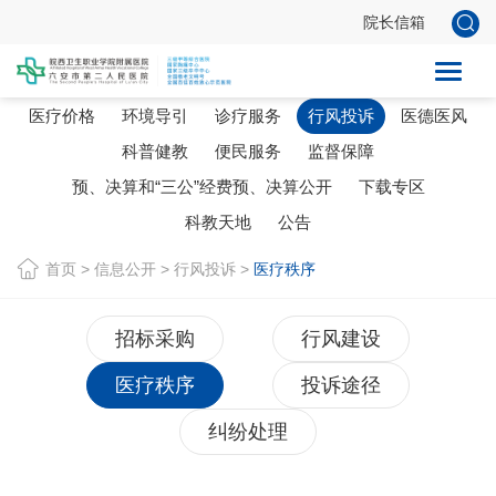
院长信箱
人事信息
招标信息
机构人员
设备技术
研究平台
医疗价格
环境导引
诊疗服务
行风投诉
医德医风
科普健教
便民服务
监督保障
预、决算和“三公”经费预、决算公开
下载专区
科教天地
公告
首页
>
信息公开
>
行风投诉
>
医疗秩序
招标采购
行风建设
医疗秩序
投诉途径
纠纷处理