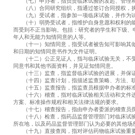
（七）申办者，指负责临床试验的发起、管理
（八）合同研究组织，指通过签订合同授权，
（九）受试者，指参加一项临床试验，并作为
（十）弱势受试者，指维护自身意愿和权利的
而受到不正当影响。包括：研究者的学生和下级、
年人和无能力知情同意的人等。
（十一）知情同意，指受试者被告知可影响其
和日期的知情同意书作为文件证明。
（十二）公正见证人，指与临床试验无关，不
同意书和其他书面资料，并见证知情同意。
（十三）监查，指监督临床试验的进展，并保
（十四）监查计划，指描述监查策略、方法、
（十五）监查报告，指监查员根据申办者的标
（十六）稽查，指对临床试验相关活动和文件
方案、标准操作规程和相关法律法规的要求。
（十七）稽查报告，指由申办者委派的稽查员
（十八）检查，指药品监督管理部门对临床试
所在地，以及药品监督管理部门认为必要的其他场
（十九）直接查阅，指对评估药物临床试验重