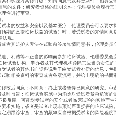
方案和试验方案修订版；知情同意书及其更新件；招募受
信息的文件；研究者资格的证明文件；伦理委员会履行其
伦理性进行审查。
查。
受试者的权益和安全以及基本医疗，伦理委员会可以要求
有预期的直接临床获益的试验）时，若受试者的知情同意
律法规。
者或者其监护人无法在试验前签署知情同意书，伦理委员
强迫、利诱等不正当的影响而参加临床试验。伦理委员会
临床试验机构、申办者及其代理机构免除其应当负责任的
给受试者的其他书面资料说明了给受试者补偿的信息，包
床试验相关资料的审查或者备案流程，并给出明确的书面
的修改后同意；不同意；终止或者暂停已同意的研究。审
者及时报告：临床试验实施中为消除对受试者紧急危害的
不良反应；可能对受试者的安全或者临床试验的实施产生
关要求实施，或者受试者出现非预期严重损害的临床试验
验定期跟踪审查，审查的频率应当根据受试者的风险程度