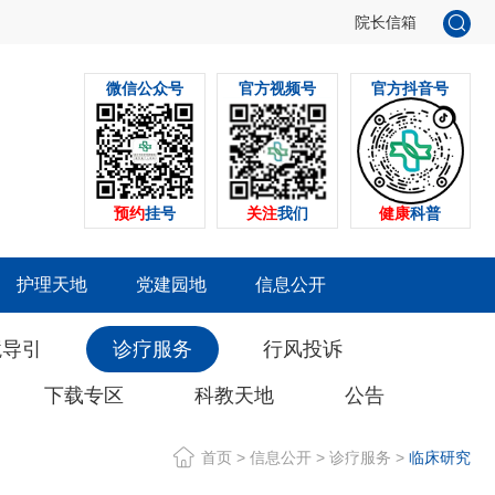
院长信箱
微信公众号
官方视频号
官方抖音号
预约
挂号
关注
我们
健康
科普
护理天地
党建园地
信息公开
境导引
诊疗服务
行风投诉
下载专区
科教天地
公告
首页
>
信息公开
>
诊疗服务
>
临床研究